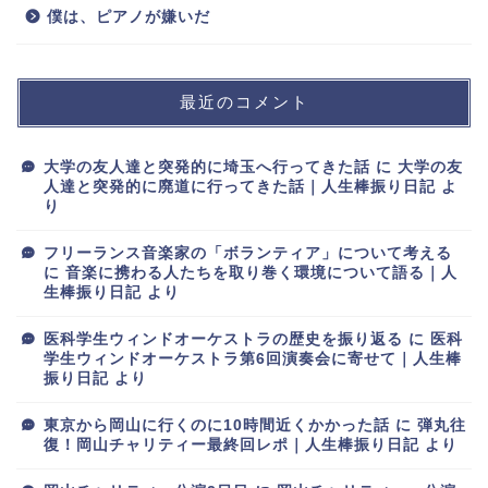
僕は、ピアノが嫌いだ
最近のコメント
大学の友人達と突発的に埼玉へ行ってきた話
に
大学の友
人達と突発的に廃道に行ってきた話｜人生棒振り日記
よ
り
フリーランス音楽家の「ボランティア」について考える
に
音楽に携わる人たちを取り巻く環境について語る｜人
生棒振り日記
より
医科学生ウィンドオーケストラの歴史を振り返る
に
医科
学生ウィンドオーケストラ第6回演奏会に寄せて｜人生棒
振り日記
より
東京から岡山に行くのに10時間近くかかった話
に
弾丸往
復！岡山チャリティー最終回レポ｜人生棒振り日記
より