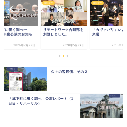
など
宣伝など
宣伝など
下町に響く調べ〜
リモートワーク合唱部を
「カヴァパリ」いよ
026年度公演のお知ら
創設しました。
来週
2026年7月27日
2020年5月24日
2019年11
久々の客席側、その２
「城下町に響く調べ」公演レポート（1
日目・リハーサル）