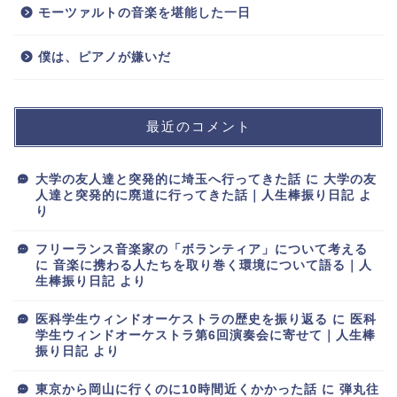
モーツァルトの音楽を堪能した一日
僕は、ピアノが嫌いだ
最近のコメント
大学の友人達と突発的に埼玉へ行ってきた話
に
大学の友
人達と突発的に廃道に行ってきた話｜人生棒振り日記
よ
り
フリーランス音楽家の「ボランティア」について考える
に
音楽に携わる人たちを取り巻く環境について語る｜人
生棒振り日記
より
医科学生ウィンドオーケストラの歴史を振り返る
に
医科
学生ウィンドオーケストラ第6回演奏会に寄せて｜人生棒
振り日記
より
東京から岡山に行くのに10時間近くかかった話
に
弾丸往