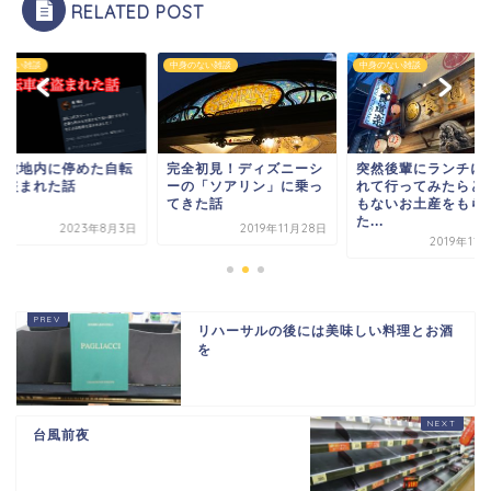
RELATED POST
のない雑談
中身のない雑談
中身のない雑談
の敷地内に停めた自転
完全初見！ディズニーシ
突然後輩にランチに
を盗まれた話
ーの「ソアリン」に乗っ
れて行ってみたらと
てきた話
もないお土産をもら
た...
2023年8月3日
2019年11月28日
2019年11
リハーサルの後には美味しい料理とお酒
を
台風前夜