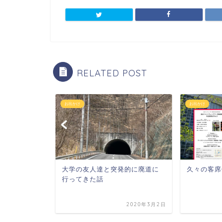
RELATED POST
お出かけ
お出かけ
めに長時間
大学の友人達と突発的に廃道に
久々の客席
できない
行ってきた話
2020年3月23日
2020年3月2日