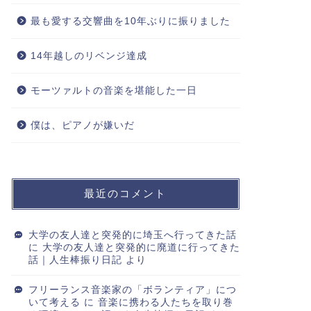
最も愛する交響曲を10年ぶりに振りました
14年越しのリベンジ達成
モーツァルトの音楽を堪能した一日
僕は、ピアノが嫌いだ
最近のコメント
大学の友人達と突発的に埼玉へ行ってきた話
に
大学の友人達と突発的に廃道に行ってきた
話｜人生棒振り日記
より
フリーランス音楽家の「ボランティア」につ
いて考える
に
音楽に携わる人たちを取り巻