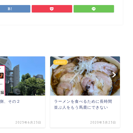
お出かけ
お
側、その２
ラーメンを食べるために長時間
大
並ぶ人をもう馬鹿にできない
行
2025年6月23日
2020年3月23日