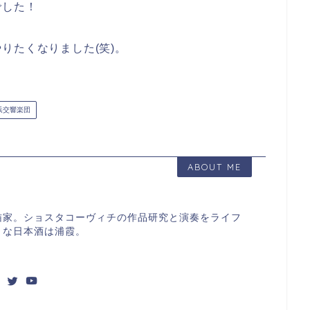
でした！
りたくなりました(笑)。
浜交響楽団
ABOUT ME
猫家。ショスタコーヴィチの作品研究と演奏をライフ
きな日本酒は浦霞。