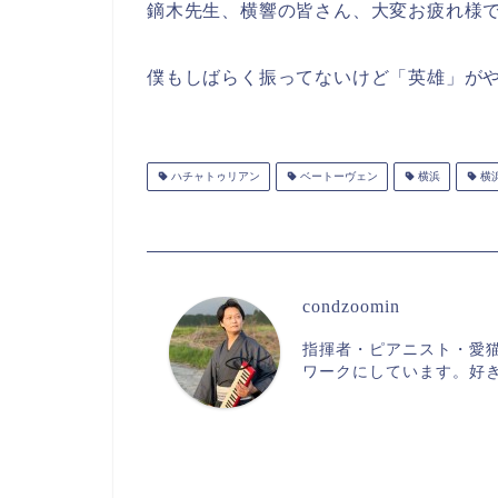
鏑木先生、横響の皆さん、大変お疲れ様
僕もしばらく振ってないけど「英雄」がや
ハチャトゥリアン
ベートーヴェン
横浜
横
condzoomin
指揮者・ピアニスト・愛
ワークにしています。好