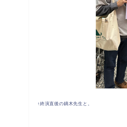
↑終演直後の鏑木先生と。