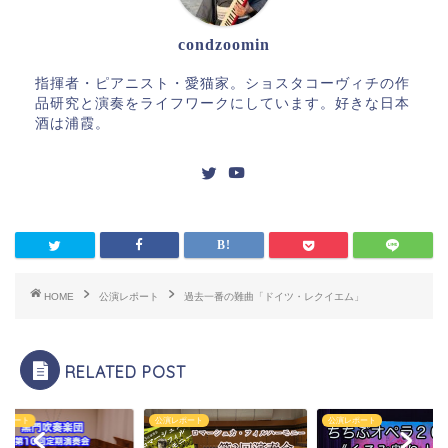
condzoomin
指揮者・ピアニスト・愛猫家。ショスタコーヴィチの作
品研究と演奏をライフワークにしています。好きな日本
酒は浦霞。
HOME
公演レポート
過去一番の難曲「ドイツ・レクイエム」
RELATED POST
レポート
公演レポート
公演レポート