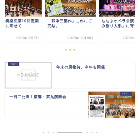
戦争三部作」これにて
ちちぶオペラ公演「くる
黒門吹奏楽団第10回
結。
み割り人形」に寄せて
演奏会に寄せて
2025年12月18日
2022年8月25日
2023年1
年末の風物詩、今年も開催
一日二公演！横響・第九演奏会