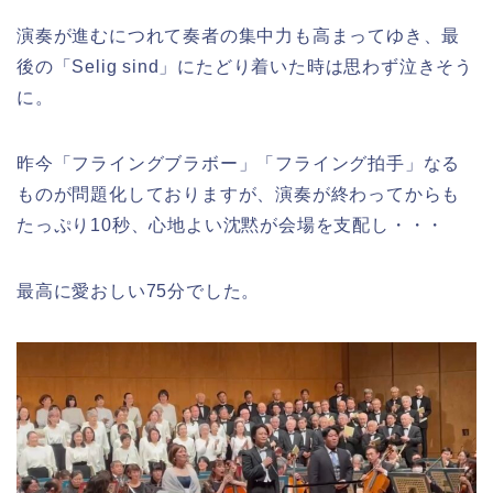
演奏が進むにつれて奏者の集中力も高まってゆき、最
後の「Selig sind」にたどり着いた時は思わず泣きそう
に。
昨今「フライングブラボー」「フライング拍手」なる
ものが問題化しておりますが、演奏が終わってからも
たっぷり10秒、心地よい沈黙が会場を支配し・・・
最高に愛おしい75分でした。