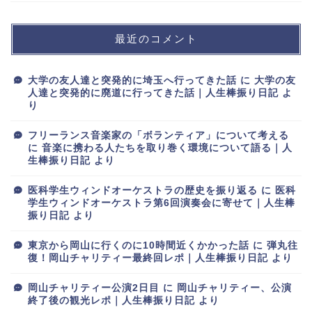
最近のコメント
大学の友人達と突発的に埼玉へ行ってきた話
に
大学の友
人達と突発的に廃道に行ってきた話｜人生棒振り日記
よ
り
フリーランス音楽家の「ボランティア」について考える
に
音楽に携わる人たちを取り巻く環境について語る｜人
生棒振り日記
より
医科学生ウィンドオーケストラの歴史を振り返る
に
医科
学生ウィンドオーケストラ第6回演奏会に寄せて｜人生棒
振り日記
より
東京から岡山に行くのに10時間近くかかった話
に
弾丸往
復！岡山チャリティー最終回レポ｜人生棒振り日記
より
岡山チャリティー公演2日目
に
岡山チャリティー、公演
終了後の観光レポ｜人生棒振り日記
より