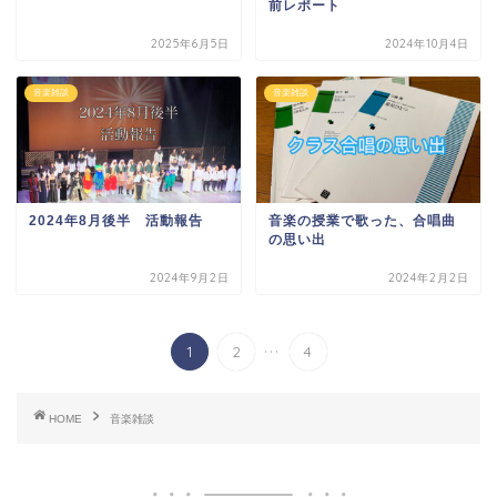
前レポート
2025年6月5日
2024年10月4日
音楽雑談
音楽雑談
2024年8月後半 活動報告
音楽の授業で歌った、合唱曲
の思い出
2024年9月2日
2024年2月2日
...
1
2
4
HOME
音楽雑談