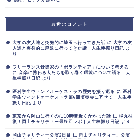
最近のコメント
大学の友人達と突発的に埼玉へ行ってきた話
に
大学の友
人達と突発的に廃道に行ってきた話｜人生棒振り日記
よ
り
フリーランス音楽家の「ボランティア」について考える
に
音楽に携わる人たちを取り巻く環境について語る｜人
生棒振り日記
より
医科学生ウィンドオーケストラの歴史を振り返る
に
医科
学生ウィンドオーケストラ第6回演奏会に寄せて｜人生棒
振り日記
より
東京から岡山に行くのに10時間近くかかった話
に
弾丸往
復！岡山チャリティー最終回レポ｜人生棒振り日記
より
岡山チャリティー公演2日目
に
岡山チャリティー、公演