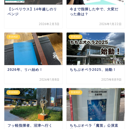
【シベリウス】14年越しのリ
今まで指揮した中で、大変だ
ベンジ
った曲は？
2026年2月3日
2026年1月22日
音楽雑談
音楽雑談
2026年、リハ始め！
ちちぶオペラ2025、始動！
2026年1月8日
2025年8月9日
音楽雑談
音楽雑談
フッ軽指揮者、沼津へ行く
ちちぶオペラ「魔笛」公演直