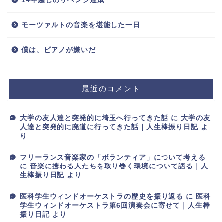
14年越しのリベンジ達成
モーツァルトの音楽を堪能した一日
僕は、ピアノが嫌いだ
最近のコメント
大学の友人達と突発的に埼玉へ行ってきた話
に
大学の友
人達と突発的に廃道に行ってきた話｜人生棒振り日記
よ
り
フリーランス音楽家の「ボランティア」について考える
に
音楽に携わる人たちを取り巻く環境について語る｜人
生棒振り日記
より
医科学生ウィンドオーケストラの歴史を振り返る
に
医科
学生ウィンドオーケストラ第6回演奏会に寄せて｜人生棒
振り日記
より