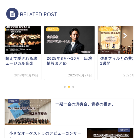
RELATED POST
など
宣伝など
宣伝など
代を超えて愛される珠
2025年8月〜10月 出演
佐倉フィルとの共演
のミュージカル音楽
情報まとめ
1週間
2019年10月19日
2025年6月24日
2023年6
一期一会の演奏会。青春の響き。
小さなオーケストラのデビューコンサー