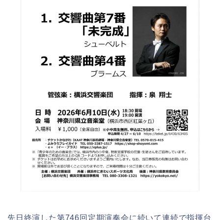
先日終演した第746回定期演奏会に続いて連続で指揮台